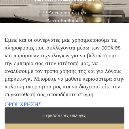
Ο Λογαριασμός μου
Λίστα Επιθυμιών
Αγορά
Καλάθι Αγορών
Εμείς και οι συνεργάτες μας χρησιμοποιούμε τις
Επικοινωνία
πληροφορίες που συλλέγονται μέσω των cookies
και παρόμοιων τεχνολογιών για να βελτιώσουμε
ΠΛΗΡΟΦΟΡΙΕΣ
την εμπειρία σας στον ιστότοπό μας, να
αναλύσουμε τον τρόπο χρήσης της και για λόγους
Όροι Χρήσης
μάρκετινγκ. Μπορείτε να μάθετε περισσότερα στην
Τρόποι Πληρωμής – Αποστολής
πολιτική απορρήτου μας και να διαχειριστείτε την
Προσωπικά Δεδομένα
συγκατάθεσή σας οποιαδήποτε στιγμή.
Πολιτική Επιστροφής Προϊόντων
ΟΡΟΙ ΧΡΗΣΗΣ
Περισσότερες επιλογές
Copyright © 2023 furniclick.com. All rights reserved. Created by