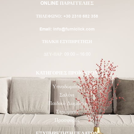
ONLINE ΠΑΡΑΓΓΕΛΙΕΣ
ΤΗΛΈΦΩΝΟ:
+30 2310 682 358
Email:
info@furniclick.com
ΤΗΛ/ΚΗ ΕΞΥΠΗΡΕΤΗΣΗ
ΔΕΥ-ΠΑΡ: 09:00 – 16:00
ΚΑΤΗΓΟΡΙΕΣ ΠΡΟΪΟΝΤΩΝ
Υπνοδωμάτιο
Σαλόνι
Παιδικό Δωμάτιο
Στρώματα
Προσφορές
ΕΞΥΠΗΡΕΤΗΣΗ ΠΕΛΑΤΩΝ