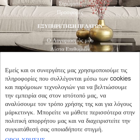
Στρώματα
Προσφορές
ΕΞΥΠΗΡΕΤΗΣΗ ΠΕΛΑΤΩΝ
Ο Λογαριασμός μου
Λίστα Επιθυμιών
Αγορά
Καλάθι Αγορών
Εμείς και οι συνεργάτες μας χρησιμοποιούμε τις
Επικοινωνία
πληροφορίες που συλλέγονται μέσω των cookies
και παρόμοιων τεχνολογιών για να βελτιώσουμε
ΠΛΗΡΟΦΟΡΙΕΣ
την εμπειρία σας στον ιστότοπό μας, να
αναλύσουμε τον τρόπο χρήσης της και για λόγους
Όροι Χρήσης
μάρκετινγκ. Μπορείτε να μάθετε περισσότερα στην
Τρόποι Πληρωμής – Αποστολής
πολιτική απορρήτου μας και να διαχειριστείτε την
Προσωπικά Δεδομένα
συγκατάθεσή σας οποιαδήποτε στιγμή.
Πολιτική Επιστροφής Προϊόντων