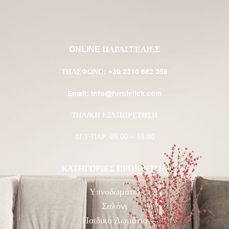
ONLINE ΠΑΡΑΓΓΕΛΙΕΣ
ΤΗΛΈΦΩΝΟ:
+30 2310 682 358
Email:
info@furniclick.com
ΤΗΛ/ΚΗ ΕΞΥΠΗΡΕΤΗΣΗ
ΔΕΥ-ΠΑΡ: 09:00 – 16:00
ΚΑΤΗΓΟΡΙΕΣ ΠΡΟΪΟΝΤΩΝ
Υπνοδωμάτιο
Σαλόνι
Παιδικό Δωμάτιο