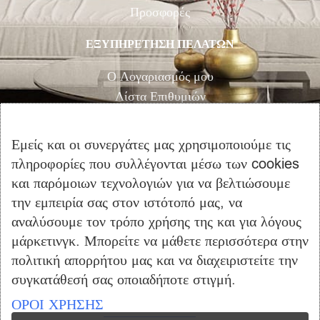
Προσφορές
ΕΞΥΠΗΡΕΤΗΣΗ ΠΕΛΑΤΩΝ
Ο Λογαριασμός μου
Λίστα Επιθυμιών
Αγορά
Καλάθι Αγορών
Εμείς και οι συνεργάτες μας χρησιμοποιούμε τις
Επικοινωνία
πληροφορίες που συλλέγονται μέσω των cookies
και παρόμοιων τεχνολογιών για να βελτιώσουμε
ΠΛΗΡΟΦΟΡΙΕΣ
την εμπειρία σας στον ιστότοπό μας, να
αναλύσουμε τον τρόπο χρήσης της και για λόγους
Όροι Χρήσης
μάρκετινγκ. Μπορείτε να μάθετε περισσότερα στην
Τρόποι Πληρωμής – Αποστολής
πολιτική απορρήτου μας και να διαχειριστείτε την
Προσωπικά Δεδομένα
συγκατάθεσή σας οποιαδήποτε στιγμή.
Πολιτική Επιστροφής Προϊόντων
ΟΡΟΙ ΧΡΗΣΗΣ