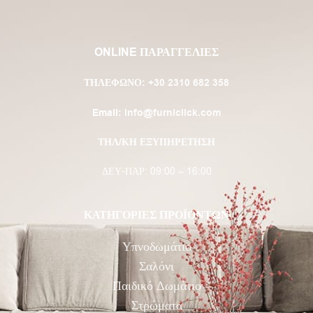
ONLINE ΠΑΡΑΓΓΕΛΙΕΣ
ΤΗΛΈΦΩΝΟ:
+30 2310 682 358
Email:
info@furniclick.com
ΤΗΛ/ΚΗ ΕΞΥΠΗΡΕΤΗΣΗ
ΔΕΥ-ΠΑΡ: 09:00 – 16:00
ΚΑΤΗΓΟΡΙΕΣ ΠΡΟΪΟΝΤΩΝ
Υπνοδωμάτιο
Σαλόνι
Παιδικό Δωμάτιο
Στρώματα