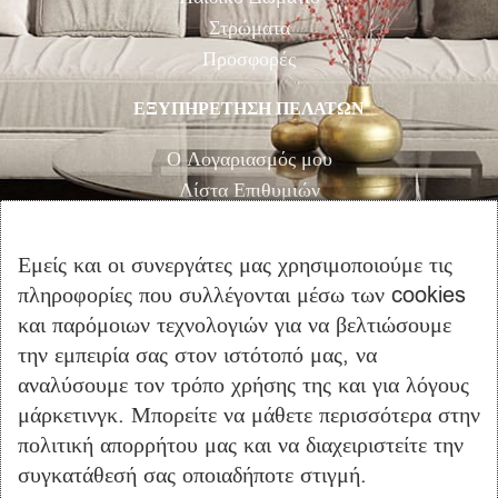
Στρώματα
Προσφορές
ΕΞΥΠΗΡΕΤΗΣΗ ΠΕΛΑΤΩΝ
Ο Λογαριασμός μου
Λίστα Επιθυμιών
Αγορά
Καλάθι Αγορών
Εμείς και οι συνεργάτες μας χρησιμοποιούμε τις
Επικοινωνία
πληροφορίες που συλλέγονται μέσω των cookies
και παρόμοιων τεχνολογιών για να βελτιώσουμε
ΠΛΗΡΟΦΟΡΙΕΣ
την εμπειρία σας στον ιστότοπό μας, να
αναλύσουμε τον τρόπο χρήσης της και για λόγους
Όροι Χρήσης
μάρκετινγκ. Μπορείτε να μάθετε περισσότερα στην
Τρόποι Πληρωμής – Αποστολής
πολιτική απορρήτου μας και να διαχειριστείτε την
Προσωπικά Δεδομένα
συγκατάθεσή σας οποιαδήποτε στιγμή.
Πολιτική Επιστροφής Προϊόντων