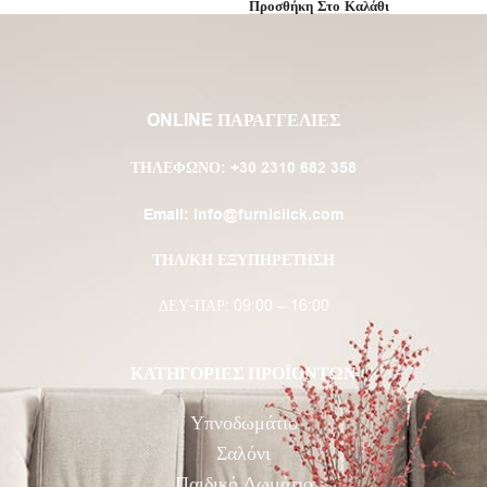
Προσθήκη Στο Καλάθι
ONLINE ΠΑΡΑΓΓΕΛΙΕΣ
ΤΗΛΈΦΩΝΟ:
+30 2310 682 358
Email:
info@furniclick.com
ΤΗΛ/ΚΗ ΕΞΥΠΗΡΕΤΗΣΗ
ΔΕΥ-ΠΑΡ: 09:00 – 16:00
ΚΑΤΗΓΟΡΙΕΣ ΠΡΟΪΟΝΤΩΝ
Υπνοδωμάτιο
Σαλόνι
Παιδικό Δωμάτιο