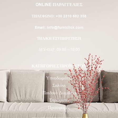
ONLINE ΠΑΡΑΓΓΕΛΙΕΣ
ΤΗΛΈΦΩΝΟ:
+30 2310 682 358
Email:
info@furniclick.com
ΤΗΛ/ΚΗ ΕΞΥΠΗΡΕΤΗΣΗ
ΔΕΥ-ΠΑΡ: 09:00 – 16:00
ΚΑΤΗΓΟΡΙΕΣ ΠΡΟΪΟΝΤΩΝ
Υπνοδωμάτιο
Σαλόνι
Παιδικό Δωμάτιο
Στρώματα
Προσφορές