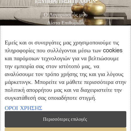
ΕΞΥΠΗΡΕΤΗΣΗ ΠΕΛΑΤΩΝ
Ο Λογαριασμός μου
Λίστα Επιθυμιών
Αγορά
Καλάθι Αγορών
Εμείς και οι συνεργάτες μας χρησιμοποιούμε τις
Επικοινωνία
πληροφορίες που συλλέγονται μέσω των cookies
και παρόμοιων τεχνολογιών για να βελτιώσουμε
ΠΛΗΡΟΦΟΡΙΕΣ
την εμπειρία σας στον ιστότοπό μας, να
Όροι Χρήσης
αναλύσουμε τον τρόπο χρήσης της και για λόγους
μάρκετινγκ. Μπορείτε να μάθετε περισσότερα στην
Τρόποι Πληρωμής – Αποστολής
πολιτική απορρήτου μας και να διαχειριστείτε την
Προσωπικά Δεδομένα
συγκατάθεσή σας οποιαδήποτε στιγμή.
Πολιτική Επιστροφής Προϊόντων
ΟΡΟΙ ΧΡΗΣΗΣ
Περισσότερες επιλογές