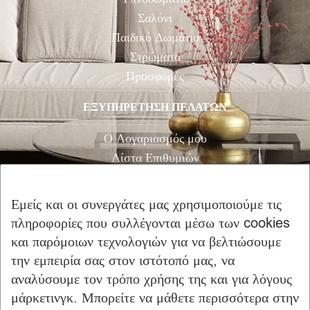
Σαλόνι
Παιδικό Δωμάτιο
Στρώματα
Προσφορές
ΕΞΥΠΗΡΕΤΗΣΗ ΠΕΛΑΤΩΝ
Ο Λογαριασμός μου
Λίστα Επιθυμιών
Αγορά
Καλάθι Αγορών
Εμείς και οι συνεργάτες μας χρησιμοποιούμε τις
Επικοινωνία
πληροφορίες που συλλέγονται μέσω των cookies
και παρόμοιων τεχνολογιών για να βελτιώσουμε
ΠΛΗΡΟΦΟΡΙΕΣ
την εμπειρία σας στον ιστότοπό μας, να
Όροι Χρήσης
αναλύσουμε τον τρόπο χρήσης της και για λόγους
μάρκετινγκ. Μπορείτε να μάθετε περισσότερα στην
Τρόποι Πληρωμής – Αποστολής