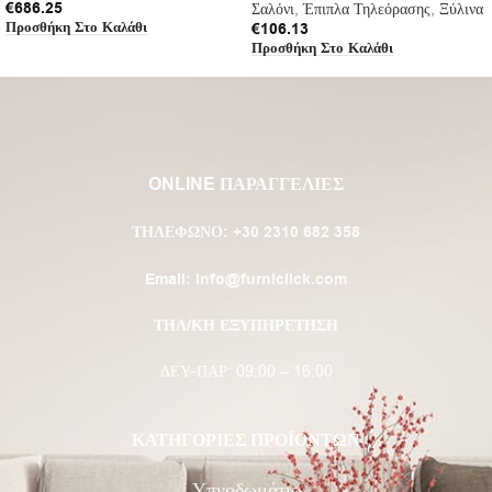
€
686.25
Σαλόνι
,
Έπιπλα Τηλεόρασης
,
Ξύλινα
Προσθήκη Στο Καλάθι
€
106.13
Προσθήκη Στο Καλάθι
ONLINE ΠΑΡΑΓΓΕΛΙΕΣ
ΤΗΛΈΦΩΝΟ:
+30 2310 682 358
Email:
info@furniclick.com
ΤΗΛ/ΚΗ ΕΞΥΠΗΡΕΤΗΣΗ
ΔΕΥ-ΠΑΡ: 09:00 – 16:00
ΚΑΤΗΓΟΡΙΕΣ ΠΡΟΪΟΝΤΩΝ
Υπνοδωμάτιο