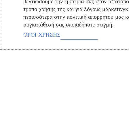
βελτιώσουμε την εμπειρία σας στον ιστότοπ
Στρώμα BeComfort H
τρόπο χρήσης της και για λόγους μάρκετινγκ
200
περισσότερα στην πολιτική απορρήτου μας και
Στρώματα
,
Be comfort
συγκατάθεσή σας οποιαδήποτε στιγμή.
Υπνοδωμάτιο
ΟΡΟΙ ΧΡΗΣΗΣ
€
453.75
Προσθήκη Στο Καλάθι