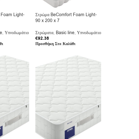
 Foam Light-
Στρώμα BeComfort Foam Light-
90 x 200 x 7
ne
,
Υπνοδωμάτιο
Στρώματα
,
Basic line
,
Υπνοδωμάτιο
€
92.38
θι
Προσθήκη Στο Καλάθι