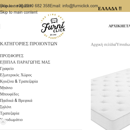
ηλέφωνο: +30 2310 682 358
Email: info@furniclick.com
Skip to navigation
ΕΛΛΑΔΑ !!
Skip to main content
ΑΡΧΙΚΗ
ΕΤ
ΚΑΤΗΓΟΡΙΕΣ ΠΡΟΙΟΝΤΩΝ
Αρχική σελίδα
/
Υπνοδω
ΠΡΟΣΦΟΡΕΣ
ΕΠΙΠΛΑ ΠΑΡΑΓΩΓΗΣ ΜΑΣ
Γραφείο
Εξωτερικός Χώρος
Κουζίνα & Τραπεζαρία
Μπάνιο
Μπουφέδες
Παιδικά & Βρεφικά
Σαλόνι
Τραπεζαρία
Υπνοδωμάτιο