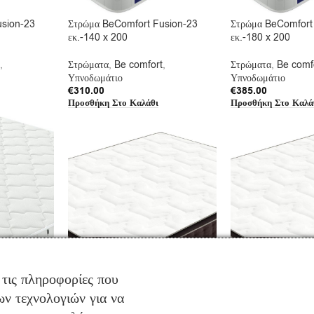
usion-23
Στρώμα BeComfort Fusion-23
Στρώμα BeComfort
εκ.-140 x 200
εκ.-180 x 200
,
Στρώματα
,
Be comfort
,
Στρώματα
,
Be comf
Υπνοδωμάτιο
Υπνοδωμάτιο
€
310.00
€
385.00
Προσθήκη Στο Καλάθι
Προσθήκη Στο Καλά
 τις πληροφορίες που
ν τεχνολογιών για να