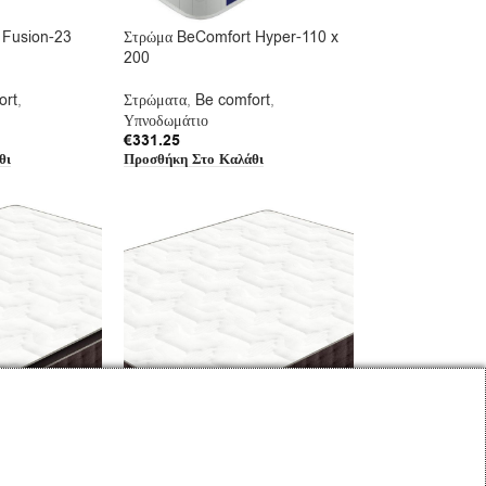
 Fusion-23
Στρώμα BeComfort Hyper-110 x
200
ort
,
Στρώματα
,
Be comfort
,
Υπνοδωμάτιο
€
331.25
θι
Προσθήκη Στο Καλάθι