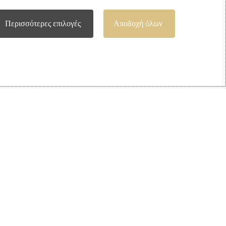
ance-160 x 200
Στρώμα Ikelos Care-180 x 200
Περισσότερες επιλογές
Αποδοχή όλων
πνοδωμάτιο
Στρώματα
,
Ikelos
,
Υπνοδωμάτιο
€
723.75
θι
Προσθήκη Στο Καλάθι