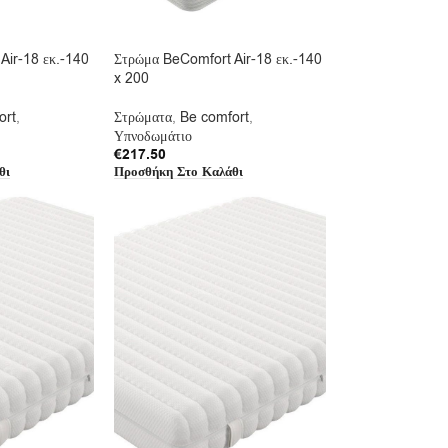
Air-18 εκ.-140
Στρώμα BeComfort Air-18 εκ.-140
x 200
ort
,
Στρώματα
,
Be comfort
,
Υπνοδωμάτιο
€
217.50
θι
Προσθήκη Στο Καλάθι