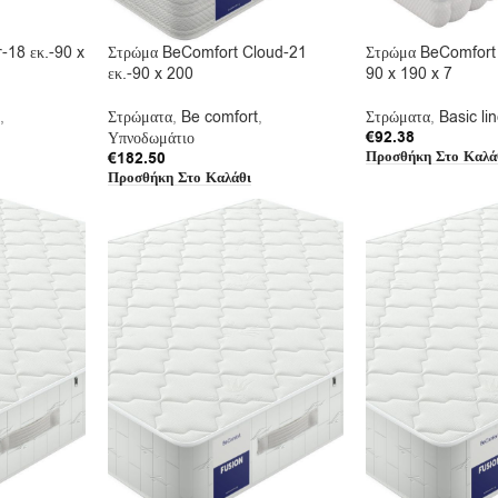
-18 εκ.-90 x
Στρώμα BeComfort Cloud-21
Στρώμα BeComfort
εκ.-90 x 200
90 x 190 x 7
,
Στρώματα
,
Be comfort
,
Στρώματα
,
Basic li
€
92.38
Υπνοδωμάτιο
Προσθήκη Στο Καλά
€
182.50
Προσθήκη Στο Καλάθι