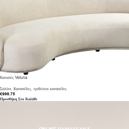
Καναπές Veluna
Σαλόνι
,
Καναπέδες
,
τριθέσιοι καναπέδες
€
998.75
Προσθήκη Στο Καλάθι