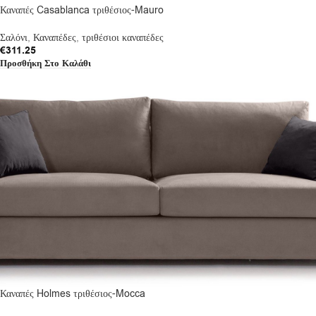
Καναπές Casablanca τριθέσιος-Mauro
Σαλόνι
,
Καναπέδες
,
τριθέσιοι καναπέδες
€
311.25
Προσθήκη Στο Καλάθι
Καναπές Holmes τριθέσιος-Mocca