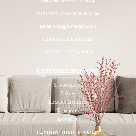
ONLINE ΠΑΡΑΓΓΕΛΙΕΣ
ΤΗΛΈΦΩΝΟ:
+30 2310 682 358
Email:
info@furniclick.com
ΤΗΛ/ΚΗ ΕΞΥΠΗΡΕΤΗΣΗ
ΔΕΥ-ΠΑΡ: 09:00 – 16:00
ΚΑΤΗΓΟΡΙΕΣ ΠΡΟΪΟΝΤΩΝ
Υπνοδωμάτιο
Σαλόνι
Παιδικό Δωμάτιο
Στρώματα
Προσφορές
ΕΞΥΠΗΡΕΤΗΣΗ ΠΕΛΑΤΩΝ