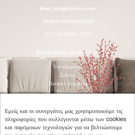
Email:
info@furniclick.com
ΤΗΛ/ΚΗ ΕΞΥΠΗΡΕΤΗΣΗ
ΔΕΥ-ΠΑΡ: 09:00 – 16:00
ΚΑΤΗΓΟΡΙΕΣ ΠΡΟΪΟΝΤΩΝ
Υπνοδωμάτιο
Σαλόνι
Παιδικό Δωμάτιο
Στρώματα
Προσφορές
Εμείς και οι συνεργάτες μας χρησιμοποιούμε τις
ΕΞΥΠΗΡΕΤΗΣΗ ΠΕΛΑΤΩΝ
πληροφορίες που συλλέγονται μέσω των cookies
και παρόμοιων τεχνολογιών για να βελτιώσουμε
Ο Λογαριασμός μου