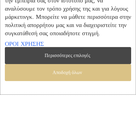
την εμπειρία σας στον ιστότοπό μας, να
Λίστα Επιθυμιών
αναλύσουμε τον τρόπο χρήσης της και για λόγους
Αγορά
μάρκετινγκ. Μπορείτε να μάθετε περισσότερα στην
Καλάθι Αγορών
πολιτική απορρήτου μας και να διαχειριστείτε την
Επικοινωνία
συγκατάθεσή σας οποιαδήποτε στιγμή.
ΠΛΗΡΟΦΟΡΙΕΣ
ΟΡΟΙ ΧΡΗΣΗΣ
Όροι Χρήσης
Περισσότερες επιλογές
Τρόποι Πληρωμής – Αποστολής
Προσωπικά Δεδομένα
Αποδοχή όλων
Πολιτική Επιστροφής Προϊόντων
Copyright © 2023 furniclick.com. All rights reserved. Created by
Vrisko.gr