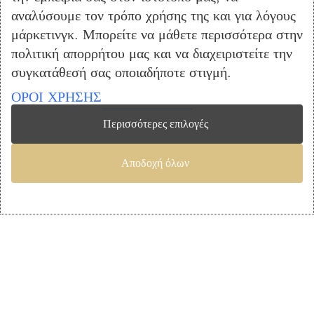
αναλύσουμε τον τρόπο χρήσης της και για λόγους
Σαλόνι
μάρκετινγκ. Μπορείτε να μάθετε περισσότερα στην
Παιδικό Δωμάτιο
πολιτική απορρήτου μας και να διαχειριστείτε την
Στρώματα
συγκατάθεσή σας οποιαδήποτε στιγμή.
Προσφορές
ΟΡΟΙ ΧΡΗΣΗΣ
ΕΞΥΠΗΡΕΤΗΣΗ ΠΕΛΑΤΩΝ
Περισσότερες επιλογές
Ο Λογαριασμός μου
Λίστα Επιθυμιών
Αποδοχή όλων
Αγορά
Καλάθι Αγορών
Επικοινωνία
ΠΛΗΡΟΦΟΡΙΕΣ
Όροι Χρήσης
Τρόποι Πληρωμής – Αποστολής