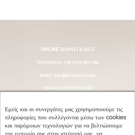
ONLINE ΠΑΡΑΓΓΕΛΙΕΣ
ΤΗΛΈΦΩΝΟ:
+30 2310 682 358
Email:
info@furniclick.com
ΤΗΛ/ΚΗ ΕΞΥΠΗΡΕΤΗΣΗ
ΔΕΥ-ΠΑΡ: 09:00 – 16:00
Εμείς και οι συνεργάτες μας χρησιμοποιούμε τις
πληροφορίες που συλλέγονται μέσω των cookies
ΚΑΤΗΓΟΡΙΕΣ ΠΡΟΪΟΝΤΩΝ
και παρόμοιων τεχνολογιών για να βελτιώσουμε
την εμπειρία σας στον ιστότοπό μας, να
Υπνοδωμάτιο