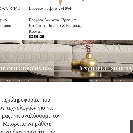
di-70 x 140
Βρεφικό κρεβάτι Weave
φικά
Βρεφικό Δωμάτιο
,
Βρεφικά
ρεφικά
,
Κρεβάτια
,
Παιδικά & Βρεφικά
,
Κούνιες
€
286.25
Προσθήκη Στο Καλάθι
ΗΓΟΡΙΕΣ ΠΡΟΪΟΝΤΩΝ
ΕΞΥΠΗΡΕΤΗΣΗ ΠΕΛΑ
Υπνοδωμάτιο
Ο Λογαριασμός μο
Σαλόνι
Λίστα Επιθυμιών
Παιδικό Δωμάτιο
Αγορά
 τις πληροφορίες που
ν τεχνολογιών για να
Στρώματα
Καλάθι Αγορών
ό μας, να αναλύσουμε τον
Προσφορές
Επικοινωνία
. Μπορείτε να μάθετε
 να διαχειριστείτε την