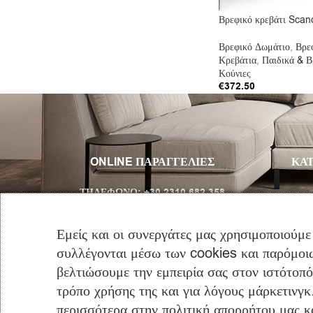
Βρεφικό κρεβάτι Scan
Βρεφικό Δωμάτιο
,
Βρε
Κρεβάτια
,
Παιδικά & Β
Κούνιες
€
372.50
Προσθήκη Στο Καλάθι
ONLINE ΠΑΡΑΓΓΕΛΙΕΣ
ΚΑΤ
ΤΗΛΈΦΩΝΟ:
+30 2310 682 358
Email:
info@furniclick.com
Εμείς και οι συνεργάτες μας χρησιμοποιούμε
συλλέγονται μέσω των cookies και παρόμοιω
ΤΗΛ/ΚΗ ΕΞΥΠΗΡΕΤΗΣΗ
βελτιώσουμε την εμπειρία σας στον ιστότοπ
ΔΕΥ-ΠΑΡ: 09:00 – 16:00
τρόπο χρήσης της και για λόγους μάρκετινγκ
περισσότερα στην πολιτική απορρήτου μας και