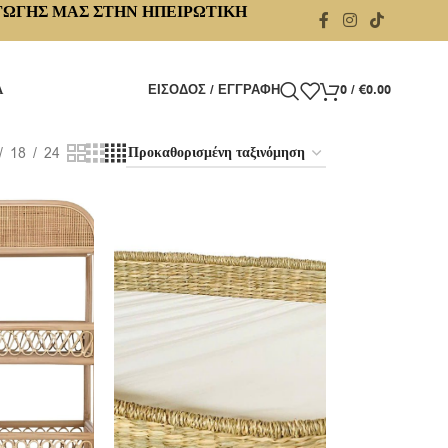
ΓΩΓΗΣ ΜΑΣ ΣΤΗΝ ΗΠΕΙΡΩΤΙΚΗ
Α
ΕΊΣΟΔΟΣ / ΕΓΓΡΑΦΉ
0
/
€
0.00
18
24