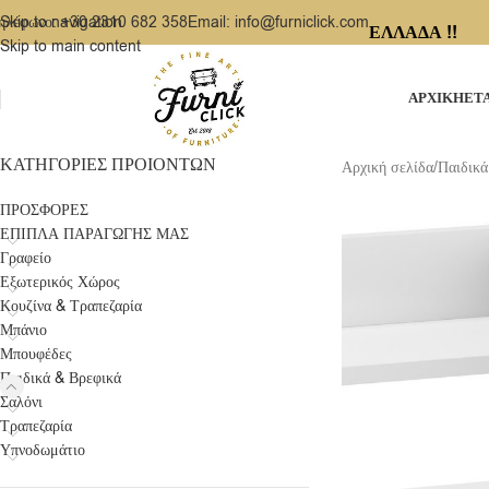
ηλέφωνο: +30 2310 682 358
Email: info@furniclick.com
Skip to navigation
ΕΛΛΑΔΑ !!
Skip to main content
ΑΡΧΙΚΗ
ΕΤ
ΚΑΤΗΓΟΡΙΕΣ ΠΡΟΙΟΝΤΩΝ
Αρχική σελίδα
/
Παιδικά
ΠΡΟΣΦΟΡΕΣ
ΕΠΙΠΛΑ ΠΑΡΑΓΩΓΗΣ ΜΑΣ
Γραφείο
Εξωτερικός Χώρος
Κουζίνα & Τραπεζαρία
Μπάνιο
Μπουφέδες
Παιδικά & Βρεφικά
Σαλόνι
Τραπεζαρία
Υπνοδωμάτιο