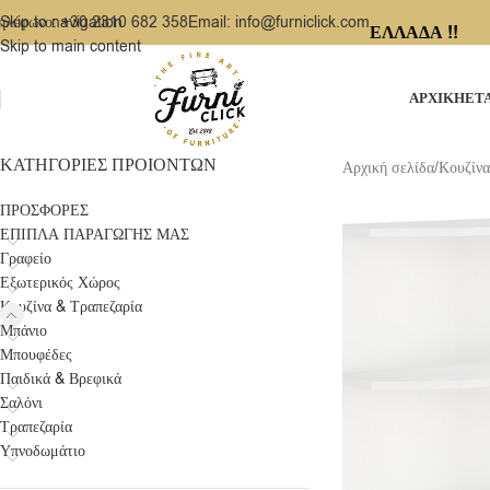
ηλέφωνο: +30 2310 682 358
Email: info@furniclick.com
Skip to navigation
ΕΛΛΑΔΑ !!
Skip to main content
ΑΡΧΙΚΗ
ΕΤ
ΚΑΤΗΓΟΡΙΕΣ ΠΡΟΙΟΝΤΩΝ
Αρχική σελίδα
/
Κουζίνα
ΠΡΟΣΦΟΡΕΣ
ΕΠΙΠΛΑ ΠΑΡΑΓΩΓΗΣ ΜΑΣ
Γραφείο
Εξωτερικός Χώρος
Κουζίνα & Τραπεζαρία
Μπάνιο
Μπουφέδες
Παιδικά & Βρεφικά
Σαλόνι
Τραπεζαρία
Υπνοδωμάτιο