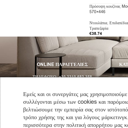
Πρόσοψη κουζίνας M
570×446
Ντουλάπια
,
Επιδαπέδια
Τραπεζαρία
€
38.74
Προσθήκη Στο Καλάθι
ONLINE ΠΑΡΑΓΓΕΛΙΕΣ
ΚΑΤ
ΤΗΛΈΦΩΝΟ:
+30 2310 682 358
Email:
info@furniclick.com
Εμείς και οι συνεργάτες μας χρησιμοποιούμε
συλλέγονται μέσω των cookies και παρόμοιω
ΤΗΛ/ΚΗ ΕΞΥΠΗΡΕΤΗΣΗ
βελτιώσουμε την εμπειρία σας στον ιστότοπ
ΔΕΥ-ΠΑΡ: 09:00 – 16:00
τρόπο χρήσης της και για λόγους μάρκετινγκ
περισσότερα στην πολιτική απορρήτου μας και