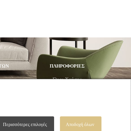
ΤΩΝ
ΠΛΗΡΟΦΟΡΙΕΣ
υ
Όροι Χρήσης
Τρόποι Πληρωμής – Αποστολής
Προσωπικά Δεδομένα
Πολιτική Επιστροφής Προϊόντων
Περισσότερες επιλογές
Αποδοχή όλων