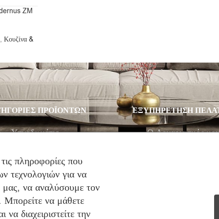
odernus ZM
,
Κουζίνα &
ΗΓΟΡΙΕΣ ΠΡΟΪΟΝΤΩΝ
ΕΞΥΠΗΡΕΤΗΣΗ ΠΕΛΑ
Υπνοδωμάτιο
Ο Λογαριασμός μο
Σαλόνι
Λίστα Επιθυμιών
Παιδικό Δωμάτιο
Αγορά
 τις πληροφορίες που
ν τεχνολογιών για να
Στρώματα
Καλάθι Αγορών
ό μας, να αναλύσουμε τον
Προσφορές
Επικοινωνία
. Μπορείτε να μάθετε
 να διαχειριστείτε την