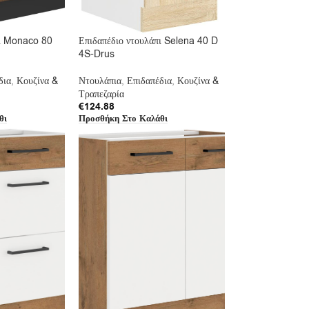
πι Monaco 80
Επιδαπέδιο ντουλάπι Selena 40 D
4S-Drus
δια
,
Κουζίνα &
Ντουλάπια
,
Επιδαπέδια
,
Κουζίνα &
Τραπεζαρία
€
124.88
θι
Προσθήκη Στο Καλάθι