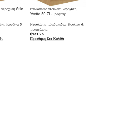
 νεροχύτη Stilo
Επιδαπέδιο ντουλάπι νεροχύτη
Yvette 50 ZL-Γραφίτης
δια
,
Κουζίνα &
Ντουλάπια
,
Επιδαπέδια
,
Κουζίνα &
Τραπεζαρία
€
131.25
θι
Προσθήκη Στο Καλάθι