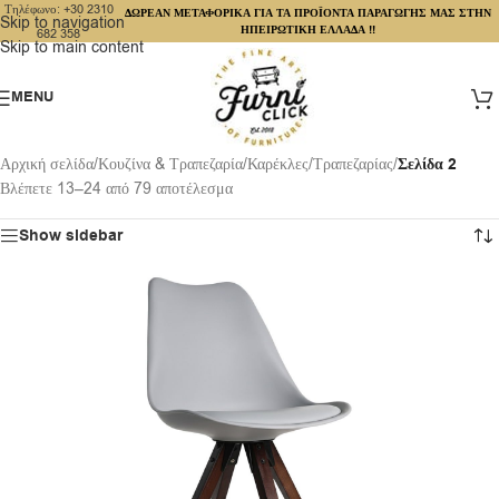
Τηλέφωνο: +30 2310
ΔΩΡΕΑΝ ΜΕΤΑΦΟΡΙΚΑ ΓΙΑ ΤΑ ΠΡΟΪΟΝΤΑ ΠΑΡΑΓΩΓΗΣ ΜΑΣ ΣΤΗΝ
Skip to navigation
ΗΠΕΙΡΩΤΙΚΗ ΕΛΛΑΔΑ !!
682 358
Skip to main content
MENU
Αρχική σελίδα
/
Κουζίνα & Τραπεζαρία
/
Καρέκλες
/
Τραπεζαρίας
/
Σελίδα 2
Βλέπετε 13–24 από 79 αποτέλεσμα
Show sidebar