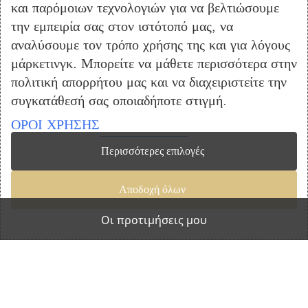
€
12.49
και παρόμοιων τεχνολογιών για να βελτιώσουμε
Προσθήκη Στο Καλάθι
την εμπειρία σας στον ιστότοπό μας, να
αναλύσουμε τον τρόπο χρήσης της και για λόγους
μάρκετινγκ. Μπορείτε να μάθετε περισσότερα στην
πολιτική απορρήτου μας και να διαχειριστείτε την
συγκατάθεσή σας οποιαδήποτε στιγμή.
ΟΡΟΙ ΧΡΗΣΗΣ
Περισσότερες επιλογές
Αποδοχή όλων
Οι προτιμήσεις μου
Καρέκλα Fiore KD-Gkri
Κουζίνα & Τραπεζαρία
,
Καρέκλες
,
Τραπεζαρίας
€
12.49
Προσθήκη Στο Καλάθι