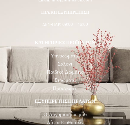
Email:
info@furniclick.com
ΤΗΛ/ΚΗ ΕΞΥΠΗΡΕΤΗΣΗ
ΔΕΥ-ΠΑΡ: 09:00 – 16:00
ΚΑΤΗΓΟΡΙΕΣ ΠΡΟΪΟΝΤΩΝ
Υπνοδωμάτιο
Σαλόνι
Παιδικό Δωμάτιο
Στρώματα
Προσφορές
ΕΞΥΠΗΡΕΤΗΣΗ ΠΕΛΑΤΩΝ
Ο Λογαριασμός μου
Λίστα Επιθυμιών