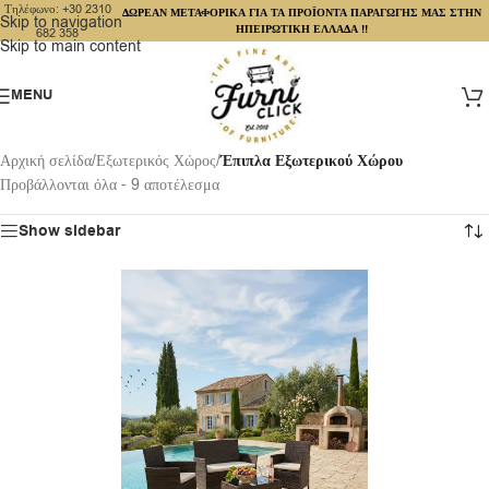
Τηλέφωνο: +30 2310
ΔΩΡΕΑΝ ΜΕΤΑΦΟΡΙΚΑ ΓΙΑ ΤΑ ΠΡΟΪΟΝΤΑ ΠΑΡΑΓΩΓΗΣ ΜΑΣ ΣΤΗΝ
Skip to navigation
ΗΠΕΙΡΩΤΙΚΗ ΕΛΛΑΔΑ !!
682 358
Skip to main content
MENU
Αρχική σελίδα
/
Εξωτερικός Χώρος
/
Έπιπλα Εξωτερικού Χώρου
Προβάλλονται όλα - 9 αποτέλεσμα
Show sidebar