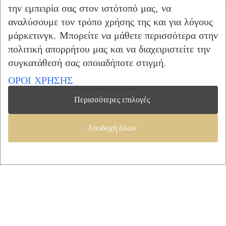
€
74.88
την εμπειρία σας στον ιστότοπό μας, να
Προσθήκη Στο Καλάθι
αναλύσουμε τον τρόπο χρήσης της και για λόγους
μάρκετινγκ. Μπορείτε να μάθετε περισσότερα στην
πολιτική απορρήτου μας και να διαχειριστείτε την
συγκατάθεσή σας οποιαδήποτε στιγμή.
ΟΡΟΙ ΧΡΗΣΗΣ
Περισσότερες επιλογές
Αποδοχή όλων
Γραφείο Gaming Raptor Crimson-Roz
Γραφεία
,
Gaming
,
Γραφείο
€
62.49
Προσθήκη Στο Καλάθι