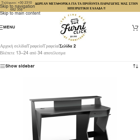
Τηλέφωνο: +30 2310
ΔΩΡΕΑΝ ΜΕΤΑΦΟΡΙΚΑ ΓΙΑ ΤΑ ΠΡΟΪΟΝΤΑ ΠΑΡΑΓΩΓΗΣ ΜΑΣ ΣΤΗΝ
Skip to navigation
ΗΠΕΙΡΩΤΙΚΗ ΕΛΛΑΔΑ !!
682 358
Skip to main content
MENU
Αρχική σελίδα
/
Γραφείο
/
Γραφεία
/
Σελίδα 2
Βλέπετε 13–24 από 34 αποτέλεσμα
Show sidebar