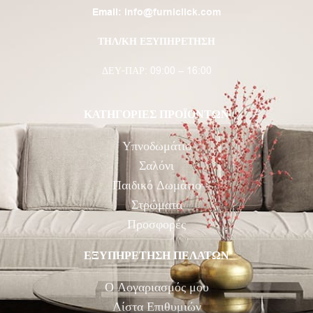
Email:
info@furniclick.com
ΤΗΛ/ΚΗ ΕΞΥΠΗΡΕΤΗΣΗ
ΔΕΥ-ΠΑΡ: 09:00 – 16:00
ΚΑΤΗΓΟΡΙΕΣ ΠΡΟΪΟΝΤΩΝ
Υπνοδωμάτιο
Σαλόνι
Παιδικό Δωμάτιο
Στρώματα
Προσφορές
ΕΞΥΠΗΡΕΤΗΣΗ ΠΕΛΑΤΩΝ
Ο Λογαριασμός μου
Λίστα Επιθυμιών