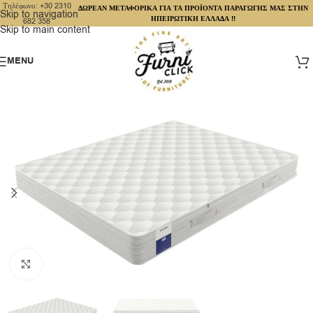
Τηλέφωνο: +30 2310
ΔΩΡΕΑΝ ΜΕΤΑΦΟΡΙΚΑ ΓΙΑ ΤΑ ΠΡΟΪΟΝΤΑ ΠΑΡΑΓΩΓΗΣ ΜΑΣ ΣΤΗΝ
Skip to navigation
ΗΠΕΙΡΩΤΙΚΗ ΕΛΛΑΔΑ !!
682 358
Skip to main content
MENU
Click to enlarge