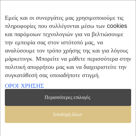
Αγορά
Καλάθι Αγορών
Εμείς και οι συνεργάτες μας χρησιμοποιούμε τις
Επικοινωνία
πληροφορίες που συλλέγονται μέσω των cookies
και παρόμοιων τεχνολογιών για να βελτιώσουμε
ΠΛΗΡΟΦΟΡΙΕΣ
την εμπειρία σας στον ιστότοπό μας, να
αναλύσουμε τον τρόπο χρήσης της και για λόγους
Όροι Χρήσης
μάρκετινγκ. Μπορείτε να μάθετε περισσότερα στην
Τρόποι Πληρωμής – Αποστολής
πολιτική απορρήτου μας και να διαχειριστείτε την
Προσωπικά Δεδομένα
συγκατάθεσή σας οποιαδήποτε στιγμή.
Πολιτική Επιστροφής Προϊόντων
ΟΡΟΙ ΧΡΗΣΗΣ
Περισσότερες επιλογές
Copyright © 2023 furniclick.com. All rights reserved. Created by
Αποδοχή όλων
Vrisko.gr